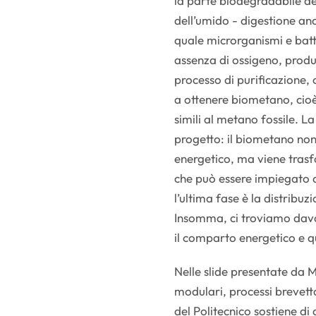
la parte biodegradabile dei 
dell’umido - digestione ana
quale microrganismi e bat
assenza di ossigeno, prod
processo di purificazione, 
a ottenere biometano, cioè
simili al metano fossile. L
progetto: il biometano non
energetico, ma viene trasf
che può essere impiegato an
l’ultima fase è la distribuz
Insomma, ci troviamo davan
il comparto energetico e qu
Nelle slide presentate da M
modulari, processi brevett
del Politecnico sostiene di