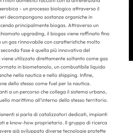
rifiuti domestici raccolti con la differenziata
erobica - un processo biologico attraverso il
teri decompongono sostanze organiche in
ucendo principalmente biogas. Attraverso un
chiamato upgrading, il biogas viene raffinato fino
 un gas rinnovabile con caratteristiche molto
a seconda fase è quella più innovativa del
 viene utilizzato direttamente soltanto come gas
ormato in biometanolo, un combustibile liquido
che nella nautica e nello shipping. Infine,
ione dello stesso come fuel per la nautica.
ti a un percorso che collega il sistema urbano,
ello marittimo all’interno dello stesso territorio.
anenti si parla di catalizzatori dedicati, impianti
ati e know-how proprietario. Il gruppo di ricerca
 avere già sviluppato diverse tecnologie protette