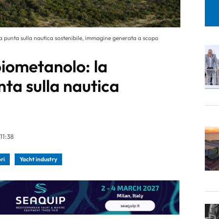
na punta sulla nautica sostenibile, immagine generata a scopo
 biometanolo: la
ta sulla nautica
11:38
ri
Yacht industry