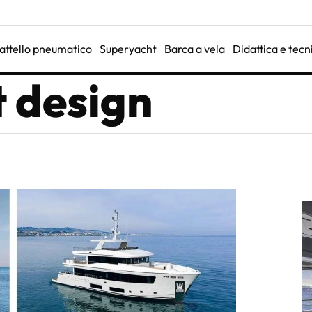
attello pneumatico
Superyacht
Barca a vela
Didattica e tecn
t design