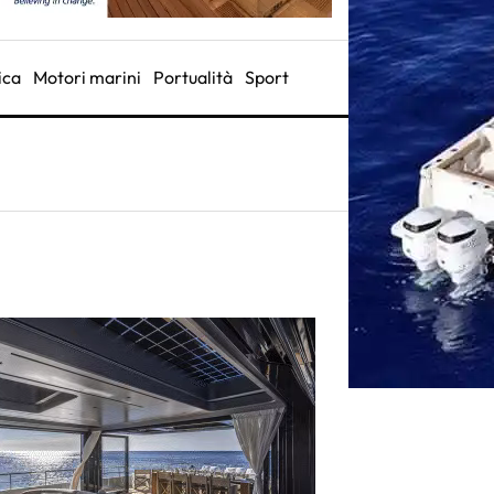
ica
Motori marini
Portualità
Sport