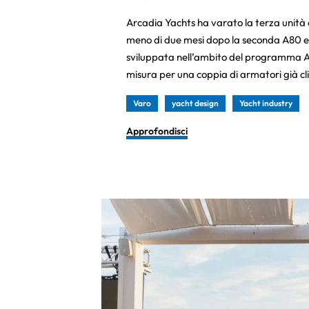
Arcadia Yachts ha varato la terza unità 
meno di due mesi dopo la seconda A80 e i
sviluppata nell’ambito del programma Ar
misura per una coppia di armatori già cli
Varo
yacht design
Yacht industry
Approfondisci