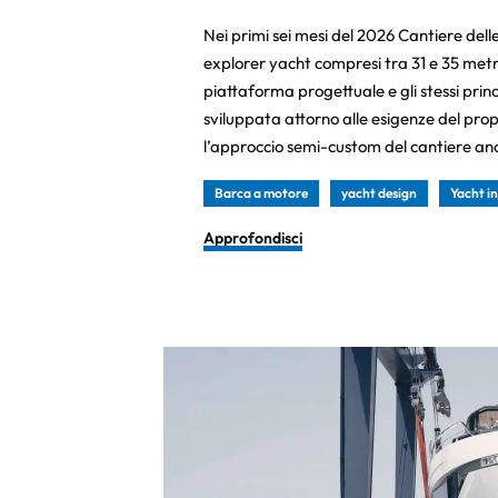
Nei primi sei mesi del 2026 Cantiere de
explorer yacht compresi tra 31 e 35 metr
piattaforma progettuale e gli stessi princi
sviluppata attorno alle esigenze del pr
l’approccio semi-custom del cantiere a
Barca a motore
yacht design
Yacht i
Approfondisci