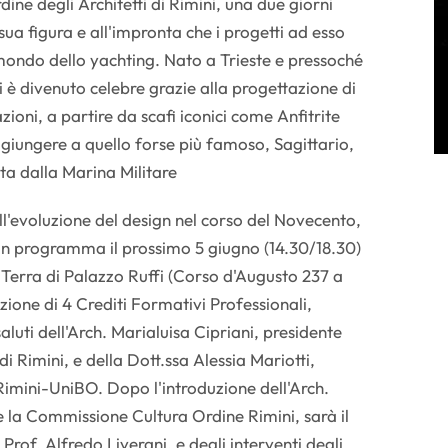
rdine degli Architetti di Rimini, una due giorni
ua figura e all'impronta che i progetti ad esso
 mondo dello yachting. Nato a Trieste e pressoché
i è divenuto celebre grazie alla progettazione di
ioni, a partire da scafi iconici come Anfitrite
 giungere a quello forse più famoso, Sagittario,
ta dalla Marina Militare
all'evoluzione del design nel corso del Novecento,
in programma il prossimo 5 giugno (14.30/18.30)
Terra di Palazzo Ruffi (Corso d'Augusto 237 a
uzione di 4 Crediti Formativi Professionali,
aluti dell'Arch. Marialuisa Cipriani, presidente
 di Rimini, e della Dott.ssa Alessia Mariotti,
imini-UniBO. Dopo l'introduzione dell'Arch.
 la Commissione Cultura Ordine Rimini, sarà il
of. Alfredo Liverani, e degli interventi degli