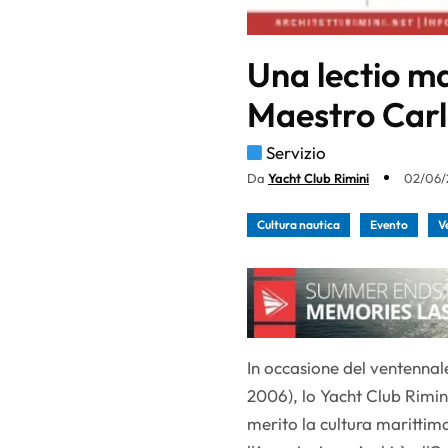
Una lectio ma
Maestro Carlo
Servizio
Da
Yacht Club Rimini
02/06/2
Cultura nautica
Evento
V
In occasione del ventennale
2006), lo Yacht Club Rimini
merito la cultura marittim