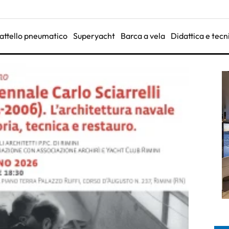
attello pneumatico
Superyacht
Barca a vela
Didattica e tecn