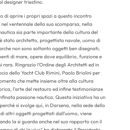
l designer triestino.
to di aprire i propri spazi a questo incontro
, nel ventennale della sua scomparsa, nella
nautica sia parte importante della cultura del
i è stato architetto, progettista navale, uomo di
barche non sono soltanto oggetti ben disegnati;
menti di mare, opere dove equilibrio, funzione e
 rara. Ringrazio l’Ordine degli Architetti ed in
socio dello Yacht Club Rimini, Paolo Briolini per
omento che mette insieme oltre alla cultura
ica, l’arte del restauro ed infine testimonianze
nfinata passione nautica. Questa iniziativa ha un
perché si svolge qui, in Darsena, nella sede dello
di altri oggetti progettati dall’uomo, viene
ndo la si guarda anche nel suo rapporto con il
tempo di chi la vive" ha dichiarato il Presidente