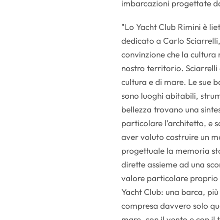
imbarcazioni progettate da
"Lo Yacht Club Rimini è lie
dedicato a Carlo Sciarrelli
convinzione che la cultura 
nostro territorio. Sciarrell
cultura e di mare. Le sue 
sono luoghi abitabili, stru
bellezza trovano una sintesi
particolare l’architetto, e 
aver voluto costruire un m
progettuale la memoria stor
dirette assieme ad una sco
valore particolare proprio 
Yacht Club: una barca, più 
compresa davvero solo qua
mare, con il vento e con il 