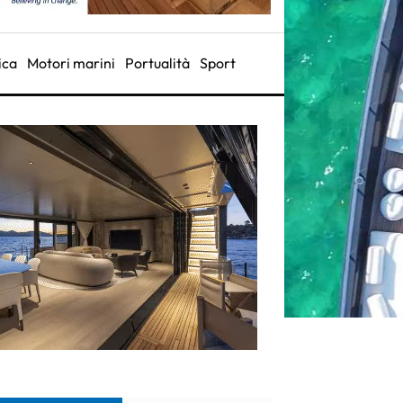
ica
Motori marini
Portualità
Sport