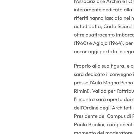
l'Associazione Archirì e l'O
interamente dedicata alla s
riferiti hanno lasciato nel
autodidatta, Carlo Sciarell
oltre quattrocento imbarcaz
(1960) e Aglaja (1964), per
ancor oggi portato in rega
Proprio alla sua figura, e 
sarà dedicato il convegno 
presso l'Aula Magna Piano 
Rimini). Valido per l'attrib
l'incontro sarà aperto dai s
dell'Ordine degli Architetti
Presidente del Campus di R
Paolo Briolini, componente
momento del moderatore, Pr