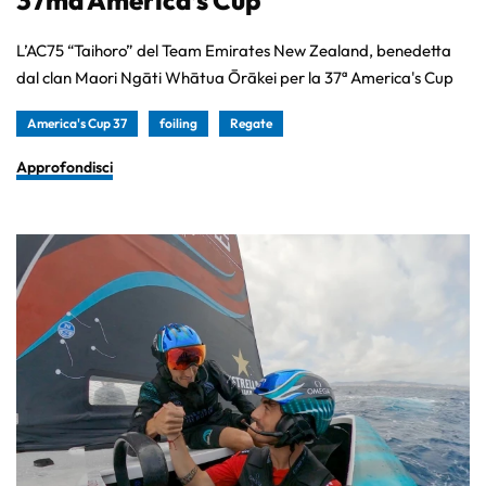
37ma America’s Cup
L’AC75 “Taihoro” del Team Emirates New Zealand, benedetta
dal clan Maori Ngāti Whātua Ōrākei per la 37ª America's Cup
America's Cup 37
foiling
Regate
Approfondisci