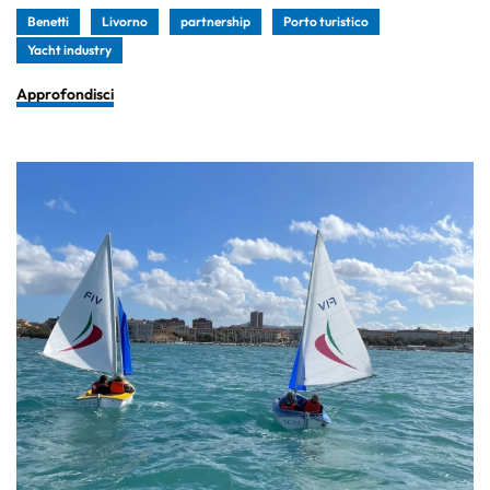
Benetti
Livorno
partnership
Porto turistico
Yacht industry
Approfondisci