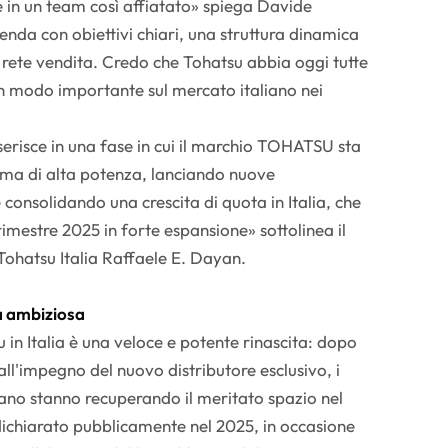
e in un team così affiatato» spiega Davide
enda con obiettivi chiari, una struttura dinamica
a rete vendita. Credo che Tohatsu abbia oggi tutte
 in modo importante sul mercato italiano nei
serisce in una fase in cui il marchio TOHATSU sta
ma di alta potenza, lanciando nuove
consolidando una crescita di quota in Italia, che
trimestre 2025 in forte espansione» sottolinea il
 Tohatsu Italia Raffaele E. Dayan.
a ambiziosa
in Italia è una veloce e potente rinascita: dopo
ll'impegno del nuovo distributore esclusivo, i
ano stanno recuperando il meritato spazio nel
ichiarato pubblicamente nel 2025, in occasione