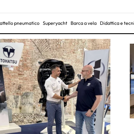
attello pneumatico
Superyacht
Barca a vela
Didattica e tecn