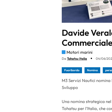
Davide Verald
Commerciale 
Motori marini
Da
Tohatsu Italia
04/06/2026
Fuoribordo
Nomina
pers
M3 Servizi Nautici nomina
Sviluppo
Una nomina strategica nel p
Tohatsu per l’Italia, che co