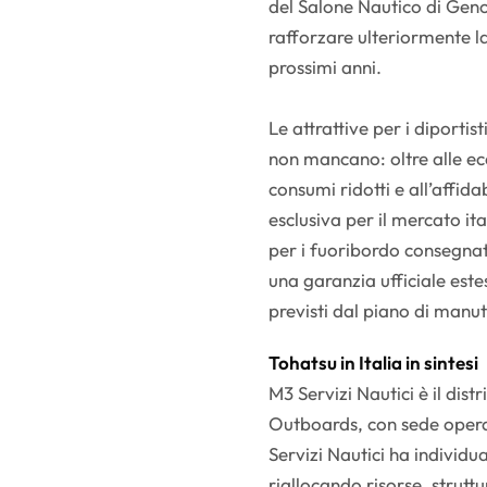
del Salone Nautico di Geno
rafforzare ulteriormente l
prossimi anni.
Le attrattive per i diportis
non mancano: oltre alle ec
consumi ridotti e all’affidab
esclusiva per il mercato it
per i fuoribordo consegna
una garanzia ufficiale estes
previsti dal piano di man
Tohatsu in Italia in sintesi
M3 Servizi Nautici è il distr
Outboards, con sede opera
Servizi Nautici ha individu
riallocando risorse, struttu