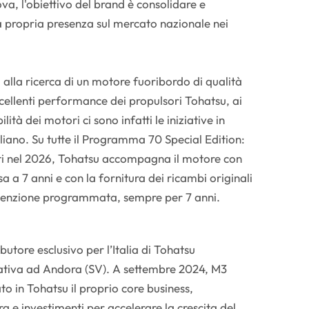
va, l'obiettivo del brand è consolidare e
a propria presenza sul mercato nazionale nei
ti alla ricerca di un motore fuoribordo di qualità
cellenti performance dei propulsori Tohatsu, ai
ilità dei motori ci sono infatti le iniziative in
aliano. Su tutte il Programma 70 Special Edition:
ti nel 2026, Tohatsu accompagna il motore con
a a 7 anni e con la fornitura dei ricambi originali
utenzione programmata, sempre per 7 anni.
ibutore esclusivo per l’Italia di Tohatsu
tiva ad Andora (SV). A settembre 2024, M3
ato in Tohatsu il proprio core business,
ra e investimenti per accelerare la crescita del