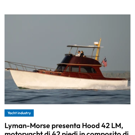
Yacht industry
Lyman-Morse presenta Hood 42 LM,
motoryacht di 42 piedi in composito di