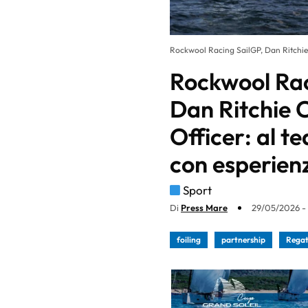
Rockwool Racing SailGP, Dan Ritchi
Rockwool Ra
Dan Ritchie 
Officer: al t
con esperienz
Sport
Di
Press Mare
29/05/2026 -
foiling
partnership
Rega