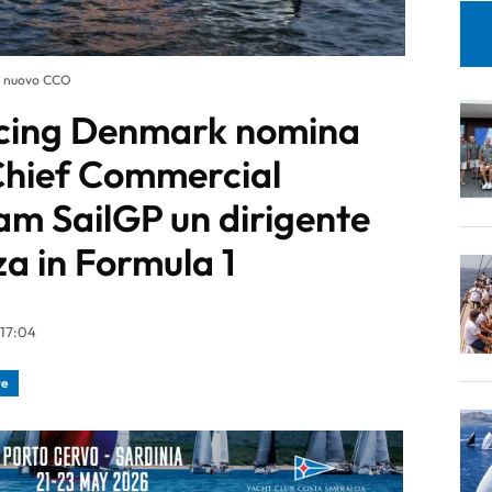
e nuovo CCO
cing Denmark nomina
Chief Commercial
eam SailGP un dirigente
a in Formula 1
 17:04
te