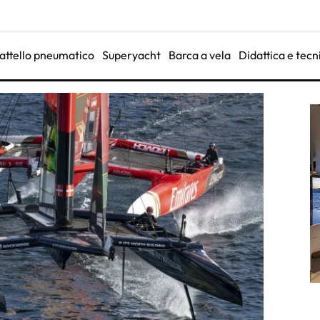
attello pneumatico
Superyacht
Barca a vela
Didattica e tecn