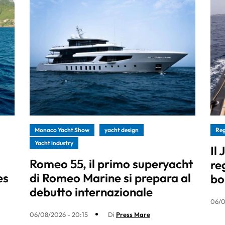
Monaco Yacht Show
yacht design
Re
Yacht industry
Il
Romeo 55, il primo superyacht
re
es
di Romeo Marine si prepara al
bo
debutto internazionale
06/0
06/08/2026 - 20:15
Di
Press Mare