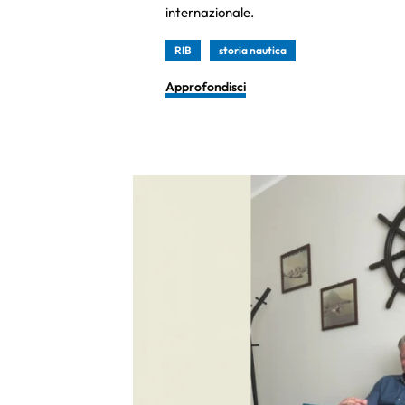
internazionale.
RIB
storia nautica
Approfondisci