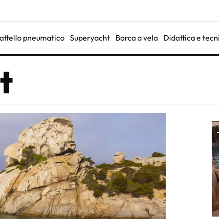
attello pneumatico
Superyacht
Barca a vela
Didattica e tecn
t