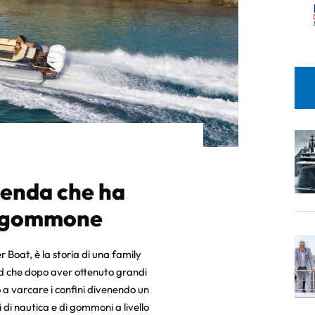
ienda che ha
el gommone
r Boat, è la storia di una family
nd che dopo aver ottenuto grandi
 a varcare i confini divenendo un
di nautica e di gommoni a livello