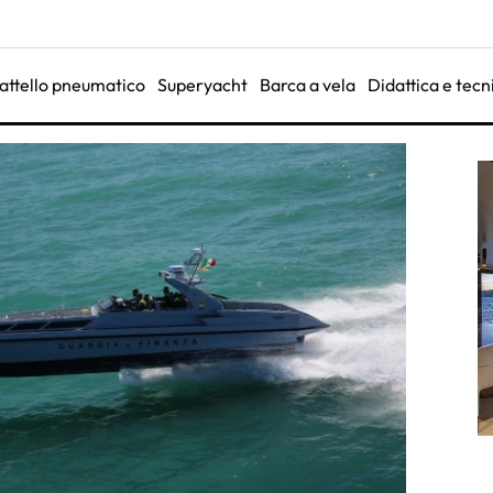
attello pneumatico
Superyacht
Barca a vela
Didattica e tecn