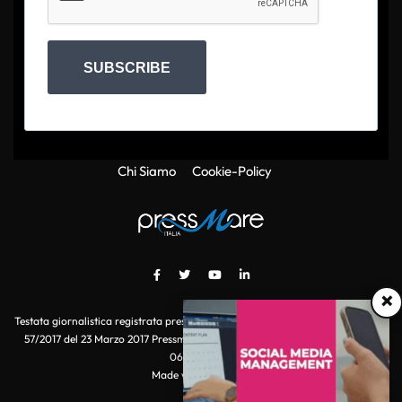
SUBSCRIBE
Chi Siamo
Cookie-Policy
×
Testata giornalistica registrata presso il Tribunale di Roma con autorizzazione
57/2017 del 23 Marzo 2017 Pressmare.it è un marchio di S.P.E.N. Srl - P.IVA
06511641000
Made with
by POI