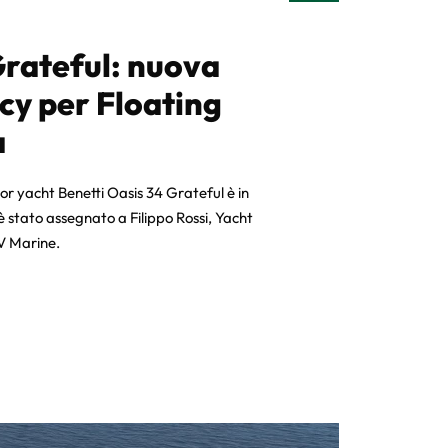
Grateful: nuova
ncy per Floating
a
tor yacht Benetti Oasis 34 Grateful è in
è stato assegnato a Filippo Rossi, Yacht
 V Marine.