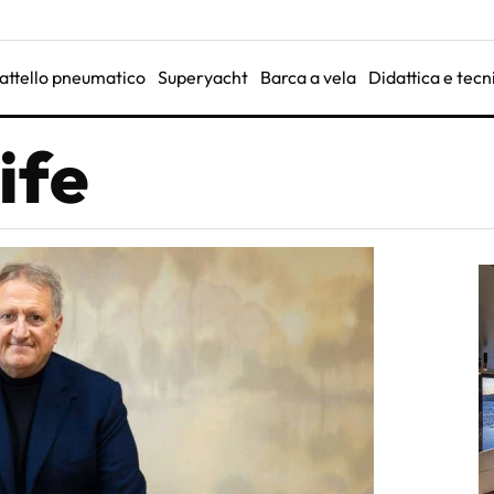
attello pneumatico
Superyacht
Barca a vela
Didattica e tecn
ife