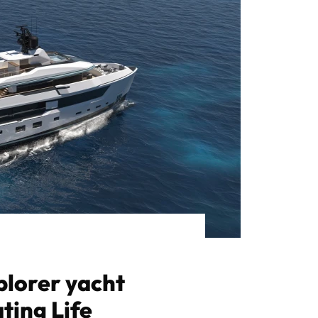
plorer yacht
ating Life