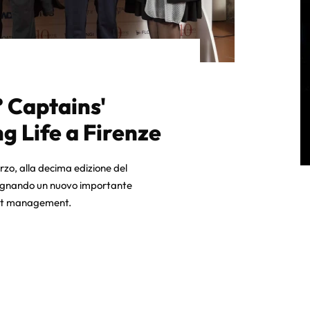
° Captains'
g Life a Firenze
arzo, alla decima edizione del
egnando un nuovo importante
cht management.