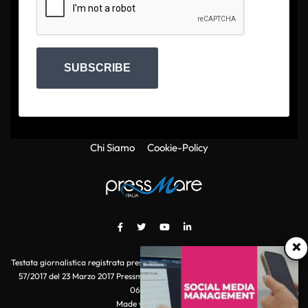
SUBSCRIBE
Chi Siamo
Cookie-Policy
×
Testata giornalistica registrata presso il Tribunale di Roma con autorizzazione
57/2017 del 23 Marzo 2017 Pressmare.it è un marchio di S.P.E.N. Srl - P.IVA
06511641000
Made with
by POI