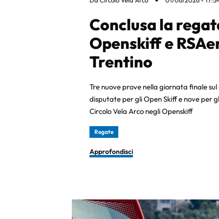
Da
Circolo Vela Arco
01/06/2026 - 17:5
Conclusa la regat
Openskiff e RSAe
Trentino
Tre nuove prove nella giornata finale su
disputate per gli Open Skiff e nove per g
Circolo Vela Arco negli Openskiff
Regate
Approfondisci