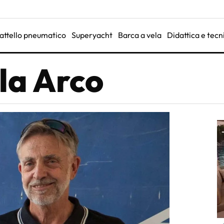
attello pneumatico
Superyacht
Barca a vela
Didattica e tecn
la Arco