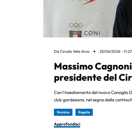
Da
Circolo Vela Arco
25/06/2026 - 11:27
Massimo Cagnoni
presidente del Ci
Con l’insediamento del nuovo Consiglio Di
club gardesano, nel segno della continui
Nomina
Regate
Approfondisci