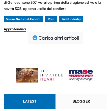
di Genova: sono S07, varato prima della stagione estiva e la
novità S05, appena uscito dal cantiere
Salone Nautico di Genova
Varo
Yacht industry
Approfondisci
Carica altri articoli
LATEST
BLOGGER