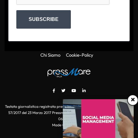
SUBSCRIBE
Chi Siamo
Cookie-Policy
×
Testata giornalistica registrata presso il Tribunale di Roma con autorizzazione
57/2017 del 23 Marzo 2017 Pressmare.it è un marchio di S.P.E.N. Srl - P.IVA
06511641000
Made with
by POI