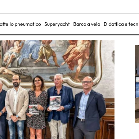
attello pneumatico
Superyacht
Barca a vela
Didattica e tecn