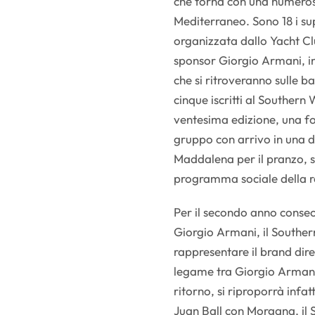
che torna con una numerosa
Mediterraneo. Sono 18 i su
organizzata dallo Yacht Cl
sponsor Giorgio Armani, i
che si ritroveranno sulle b
cinque iscritti al Souther
ventesima edizione, una f
gruppo con arrivo in una d
Maddalena per il pranzo, s
programma sociale della r
Per il secondo anno conse
Giorgio Armani, il Souther
rappresentare il brand di
legame tra Giorgio Armani e
ritorno, si riproporrà infa
Juan Ball con Morgana, il