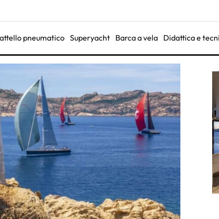
attello pneumatico
Superyacht
Barca a vela
Didattica e tecn