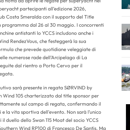
 flotta ad aprire le regate per superyacht nel
peryacht partecipanti all’edizione 2026,
ub Costa Smeralda con il supporto del Title
n programma dal 26 al 30 maggio. I concorrenti
anchine antistanti lo YCCS includono anche i
n Wind RendezVous, che festeggerà la sua
ormula che prevede quotidiane veleggiate di
elle numerose rade dell’Arcipelago di La
eguite dal rientro a Porto Cervo per il
egata.
cutivo sarà presente in regata SØRVIND by
n Wind 105 charterizzato dal title sponsor per
rettamente sul campo di regata, confermando il
 la vita sportiva dell'evento. Non sarà l’unico
tti il duello dello Swan 115 Moat del socio YCCS
 Southern Wind RP100 di Francesco De Santis. Ma