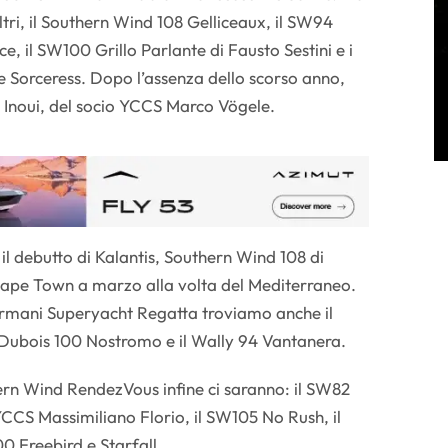
altri, il Southern Wind 108 Gelliceaux, il SW94
, il SW100 Grillo Parlante di Fausto Sestini e i
 Sorceress. Dopo l’assenza dello scorso anno,
Inoui, del socio YCCS Marco Vögele.
 il debutto di Kalantis, Southern Wind 108 di
Cape Town a marzo alla volta del Mediterraneo.
 Armani Superyacht Regatta troviamo anche il
l Dubois 100 Nostromo e il Wally 94 Vantanera.
hern Wind RendezVous infine ci saranno: il SW82
CCS Massimiliano Florio, il SW105 No Rush, il
 Freebird e Starfall.