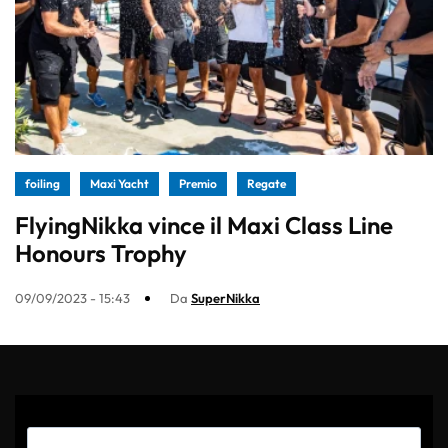
foiling
Maxi Yacht
Premio
Regate
FlyingNikka vince il Maxi Class Line
Honours Trophy
09/09/2023 - 15:43
Da
SuperNikka