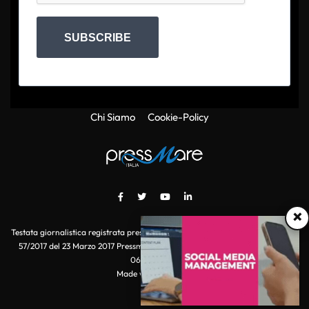
SUBSCRIBE
Chi Siamo
Cookie-Policy
×
Testata giornalistica registrata presso il Tribunale di Roma con autorizzazione
57/2017 del 23 Marzo 2017 Pressmare.it è un marchio di S.P.E.N. Srl - P.IVA
06511641000
Made with
by POI