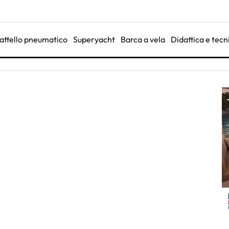
attello pneumatico
Superyacht
Barca a vela
Didattica e tecn