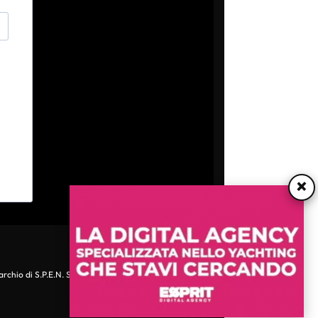
×
archio di S.P.E.N. Srl - P.IVA 06511641000