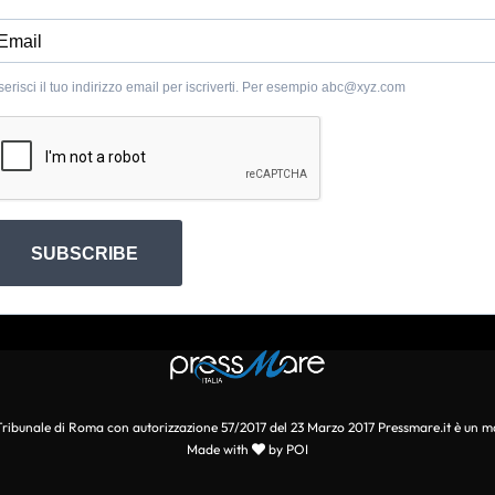
serisci il tuo indirizzo email per iscriverti. Per esempio
abc@xyz.com
SUBSCRIBE
l Tribunale di Roma con autorizzazione 57/2017 del 23 Marzo 2017 Pressmare.it è un m
Made with
by POI