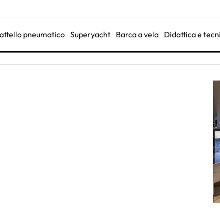
attello pneumatico
Superyacht
Barca a vela
Didattica e tecn