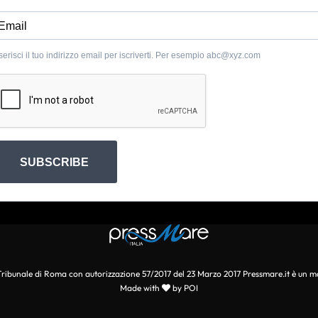
serisci il tuo indirizzo email per iscriverti. Per esempio
abc@xyz.com
SUBSCRIBE
l Tribunale di Roma con autorizzazione 57/2017 del 23 Marzo 2017 Pressmare.it è un m
Made with
by POI