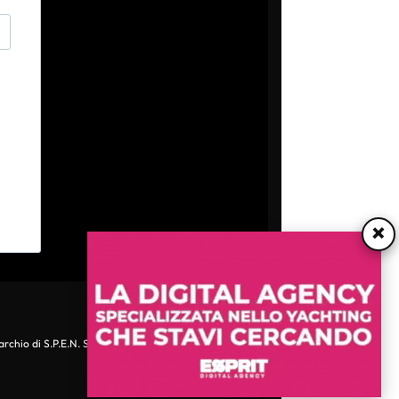
×
archio di S.P.E.N. Srl - P.IVA 06511641000