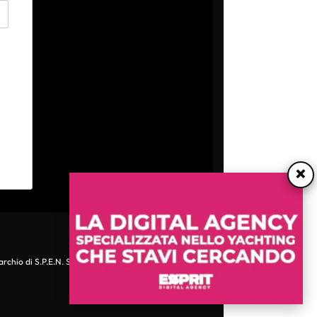
×
archio di S.P.E.N. Srl - P.IVA 06511641000