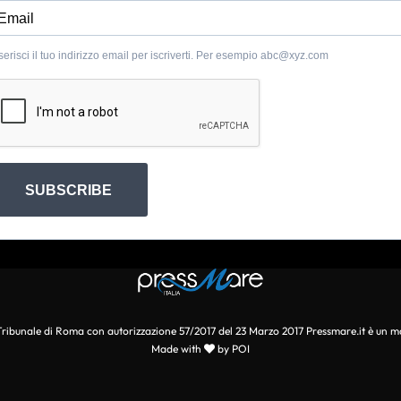
serisci il tuo indirizzo email per iscriverti. Per esempio
abc@xyz.com
SUBSCRIBE
l Tribunale di Roma con autorizzazione 57/2017 del 23 Marzo 2017 Pressmare.it è un m
Made with
by POI