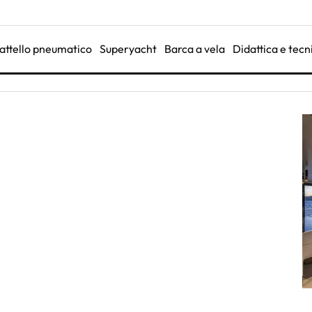
attello pneumatico
Superyacht
Barca a vela
Didattica e tecn