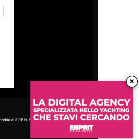
×
archio di S.P.E.N. Srl - P.IVA 06511641000