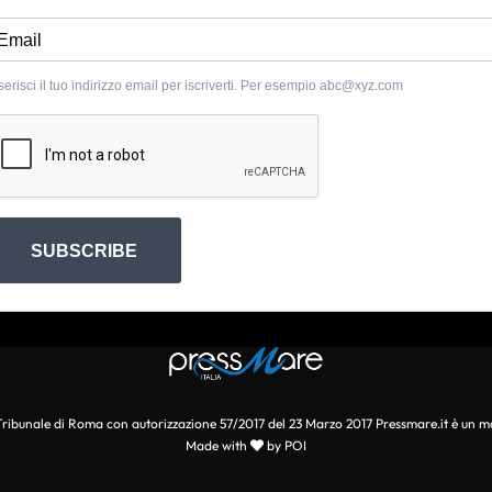
serisci il tuo indirizzo email per iscriverti. Per esempio
abc@xyz.com
SUBSCRIBE
l Tribunale di Roma con autorizzazione 57/2017 del 23 Marzo 2017 Pressmare.it è un m
Made with
by POI