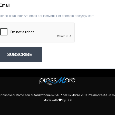
serisci il tuo indirizzo email per iscriverti. Per esempio
abc@xyz.com
SUBSCRIBE
l Tribunale di Roma con autorizzazione 57/2017 del 23 Marzo 2017 Pressmare.it è un m
Made with
by POI