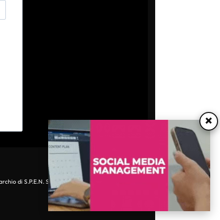
×
archio di S.P.E.N. Srl - P.IVA 06511641000