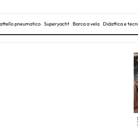
attello pneumatico
Superyacht
Barca a vela
Didattica e tecn