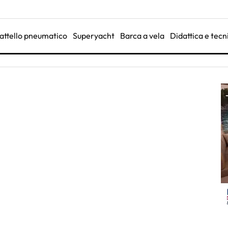
attello pneumatico
Superyacht
Barca a vela
Didattica e tecn