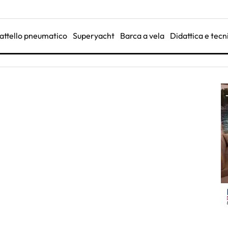
attello pneumatico
Superyacht
Barca a vela
Didattica e tecn