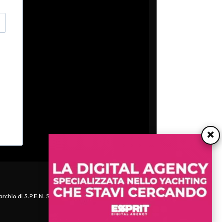
×
archio di S.P.E.N. Srl - P.IVA 06511641000