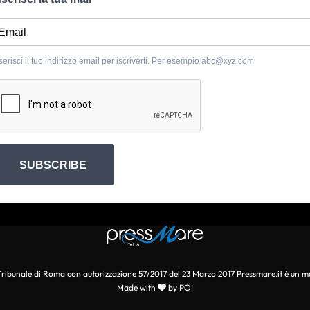
serisci il tuo indirizzo email per iscriverti. Per esempio
abc@xyz.com
SUBSCRIBE
l Tribunale di Roma con autorizzazione 57/2017 del 23 Marzo 2017 Pressmare.it è un m
Made with
by POI