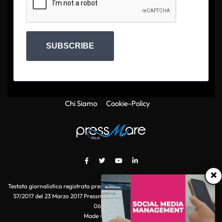
SUBSCRIBE
Chi Siamo
Cookie-Policy
×
Testata giornalistica registrata presso il Tribunale di Roma con autorizzazione
57/2017 del 23 Marzo 2017 Pressmare.it è un marchio di S.P.E.N. Srl - P.IVA
06511641000
Made with
by POI