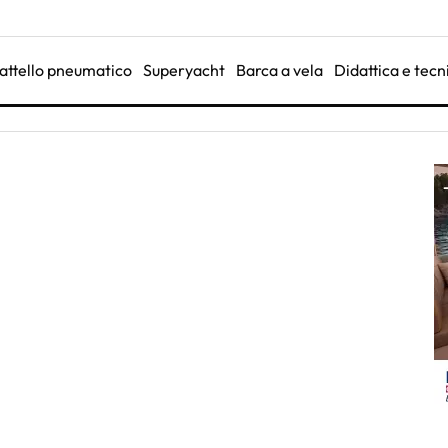
attello pneumatico
Superyacht
Barca a vela
Didattica e tecn