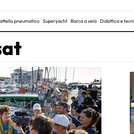
attello pneumatico
Superyacht
Barca a vela
Didattica e tecn
sat