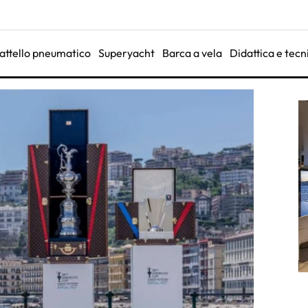
attello pneumatico
Superyacht
Barca a vela
Didattica e tecn