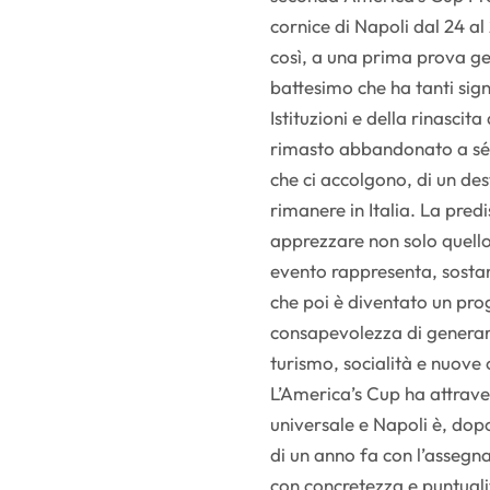
cornice di Napoli dal 24 al
così, a una prima prova ge
battesimo che ha tanti signi
Istituzioni e della rinascit
rimasto abbandonato a sé s
che ci accolgono, di un d
rimanere in Italia. La predis
apprezzare non solo quello
evento rappresenta, sostan
che poi è diventato un prog
consapevolezza di generare 
turismo, socialità e nuove 
L’America’s Cup ha attraver
universale e Napoli è, dopo
di un anno fa con l’assegn
con concretezza e puntuali