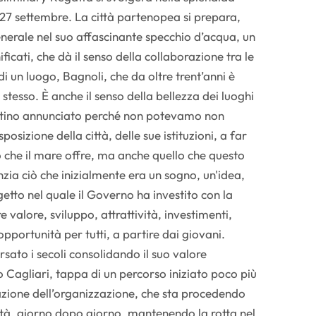
 27 settembre. La città partenopea si prepara,
nerale nel suo affascinante specchio d’acqua, un
ficati, che dà il senso della collaborazione tra le
a di un luogo, Bagnoli, che da oltre trent’anni è
tesso. È anche il senso della bellezza dei luoghi
estino annunciato perché non potevamo non
posizione della città, delle sue istituzioni, a far
 che il mare offre, ma anche quello che questo
zia ciò che inizialmente era un sogno, un'idea,
etto nel quale il Governo ha investito con la
valore, sviluppo, attrattività, investimenti,
opportunità per tutti, a partire dai giovani.
sato i secoli consolidando il suo valore
 Cagliari, tappa di un percorso iniziato poco più
azione dell’organizzazione, che sta procedendo
tà, giorno dopo giorno, mantenendo la rotta nel