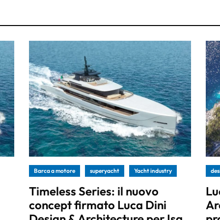
Barca a motore
superyacht
Yacht industry
des
Timeless Series: il nuovo
Lu
concept firmato Luca Dini
Ar
Design & Architecture per Isa
pr