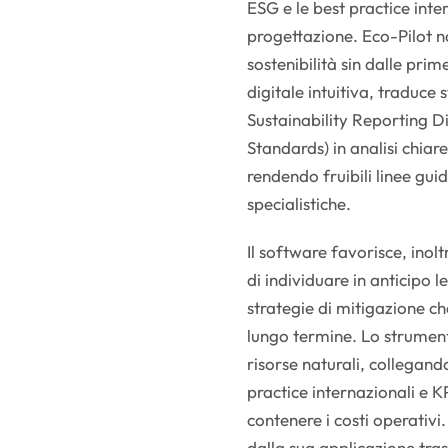
ESG e le best practice inte
progettazione. Eco-Pilot na
sostenibilità sin dalle prim
digitale intuitiva, tradu
Sustainability Reporting D
Standards) in analisi chiar
rendendo fruibili linee g
specialistiche.
Il software favorisce, inol
di individuare in anticipo l
strategie di mitigazione che
lungo termine. Lo strumento
risorse naturali, collegando
practice internazionali e K
contenere i costi operativi
dalla sua applicazione tras