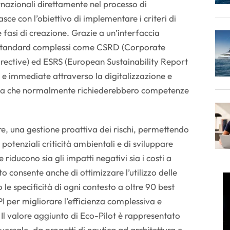
rnazionali direttamente nel processo di
sce con l’obiettivo di implementare i criteri di
e fasi di creazione. Grazie a un’interfaccia
ce standard complessi come CSRD (Corporate
irective) ed ESRS (European Sustainability Report
e e immediate attraverso la digitalizzazione e
uida che normalmente richiederebbero competenze
tre, una gestione proattiva dei rischi, permettendo
e potenziali criticità ambientali e di sviluppare
 riducono sia gli impatti negativi sia i costi a
 consente anche di ottimizzare l’utilizzo delle
 le specificità di ogni contesto a oltre 90 best
PI per migliorare l’efficienza complessiva e
. Il valore aggiunto di Eco-Pilot è rappresentato
versale, da progetti di nautica ad architettura e