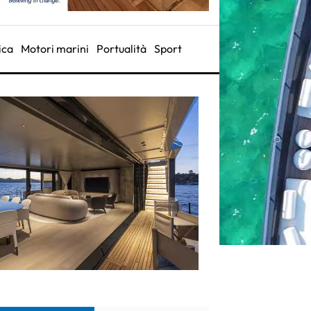
ica
Motori marini
Portualità
Sport