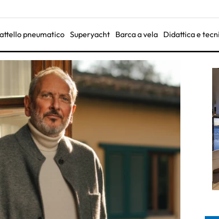
attello pneumatico
Superyacht
Barca a vela
Didattica e tecn