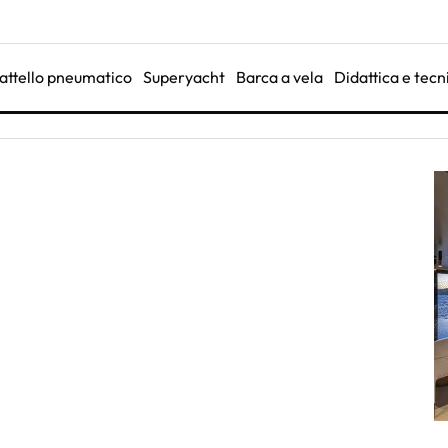
attello pneumatico
Superyacht
Barca a vela
Didattica e tecn