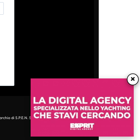
×
archio di S.P.E.N. Srl - P.IVA 06511641000