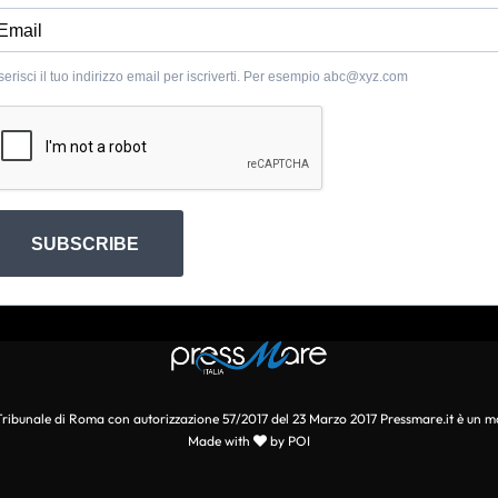
serisci il tuo indirizzo email per iscriverti. Per esempio
abc@xyz.com
SUBSCRIBE
l Tribunale di Roma con autorizzazione 57/2017 del 23 Marzo 2017 Pressmare.it è un m
Made with
by POI