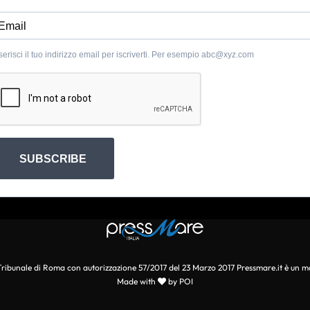
serisci il tuo indirizzo email per iscriverti. Per esempio
abc@xyz.com
SUBSCRIBE
l Tribunale di Roma con autorizzazione 57/2017 del 23 Marzo 2017 Pressmare.it è un m
Made with
by POI