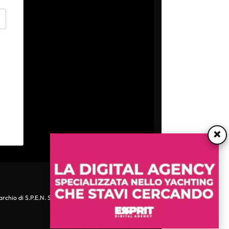
×
archio di S.P.E.N. Srl - P.IVA 06511641000