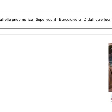
attello pneumatico
Superyacht
Barca a vela
Didattica e tecn