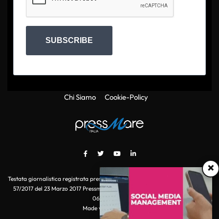
SUBSCRIBE
Chi Siamo
Cookie-Policy
×
Testata giornalistica registrata presso il Tribunale di Roma con autorizzazione
57/2017 del 23 Marzo 2017 Pressmare.it è un marchio di S.P.E.N. Srl - P.IVA
06511641000
Made with
by POI