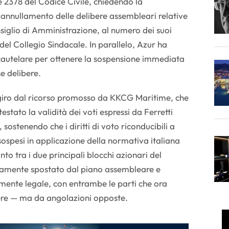
 e 2378 del Codice Civile, chiedendo la
o annullamento delle delibere assembleari relative
iglio di Amministrazione, al numero dei suoi
el Collegio Sindacale. In parallelo, Azur ha
autelare per ottenere la sospensione immediata
se delibere.
 giro dal ricorso promosso da KKCG Maritime, che
estato la validità dei voti espressi da Ferretti
 sostenendo che i diritti di voto riconducibili a
ospesi in applicazione della normativa italiana
nto tra i due principali blocchi azionari del
ivamente spostato dal piano assembleare e
amente legale, con entrambe le parti che ora
ere — ma da angolazioni opposte.