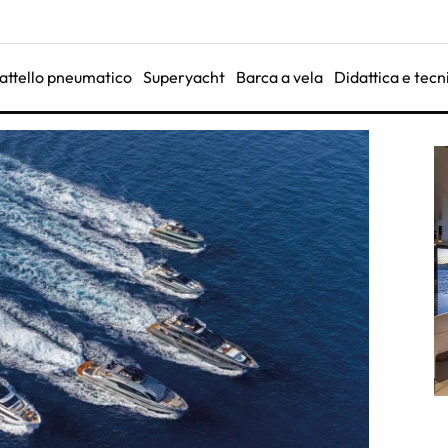
attello pneumatico
Superyacht
Barca a vela
Didattica e tecn