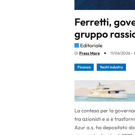
Ferretti, gove
gruppo rassic
Editoriale
Di
Press Mare
11/06/2026 - 
Finanza
Yacht industry
La contesa per la governan
tra azionisti e si è trasfo
Azur a.s. ha depositato dav