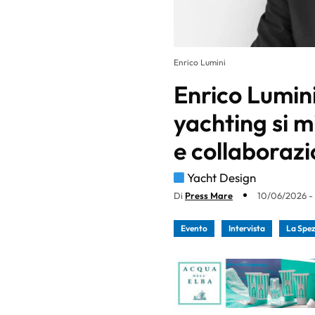
Enrico Lumini
Enrico Lumini:
yachting si m
e collaboraz
Yacht Design
Di
Press Mare
10/06/2026 - 
Evento
Intervista
La Spez