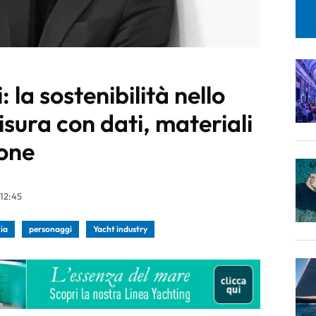
 la sostenibilità nello
isura con dati, materiali
ione
12:45
ia
personaggi
Yacht industry