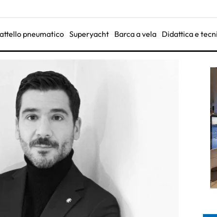
attello pneumatico
Superyacht
Barca a vela
Didattica e tecn