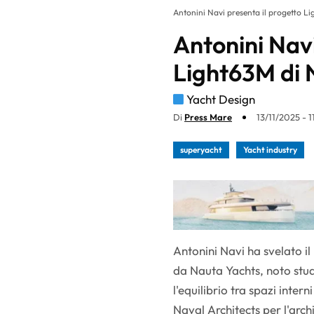
Antonini Navi presenta il progetto L
Antonini Navi
Light63M di 
Yacht Design
Di
Press Mare
13/11/2025 - 1
superyacht
Yacht industry
Antonini Navi ha svelato i
da Nauta Yachts, noto studi
l'equilibrio tra spazi inter
Naval Architects per l'arch