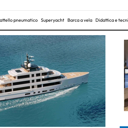
attello pneumatico
Superyacht
Barca a vela
Didattica e tecn