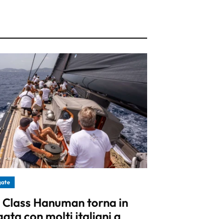
gate
 J Class Hanuman torna in
gata con molti italiani a