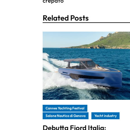
crepato
Related Posts
Cannes Yachting Festival
Salone Nautico di Genova
Yacht industry
Debutta Fjord Italia: