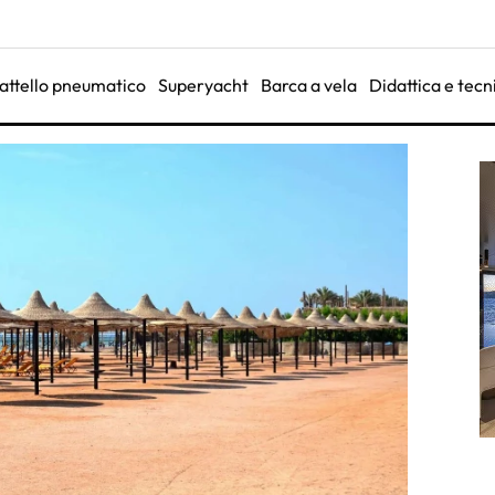
attello pneumatico
Superyacht
Barca a vela
Didattica e tecn