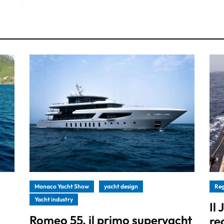
Monaco Yacht Show
yacht design
Re
Yacht industry
Il
Romeo 55, il primo superyacht
re