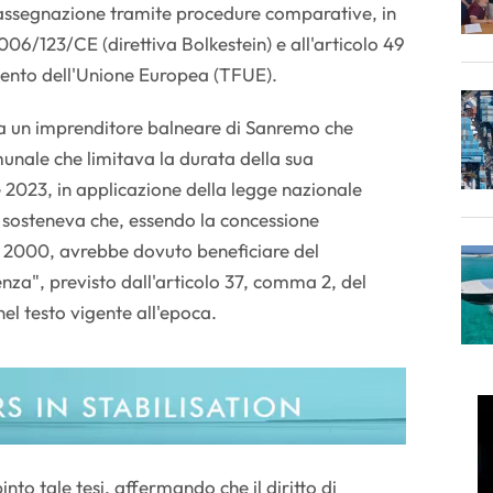
assegnazione tramite procedure comparative, in
006/123/CE (direttiva Bolkestein) e all'articolo 49
mento dell'Unione Europea (TFUE).
a un imprenditore balneare di Sanremo che
unale che limitava la durata della sua
 2023, in applicazione della legge nazionale
o sosteneva che, essendo la concessione
 2000, avrebbe dovuto beneficiare del
tenza", previsto dall'articolo 37, comma 2, del
el testo vigente all'epoca.
pinto tale tesi, affermando che il diritto di