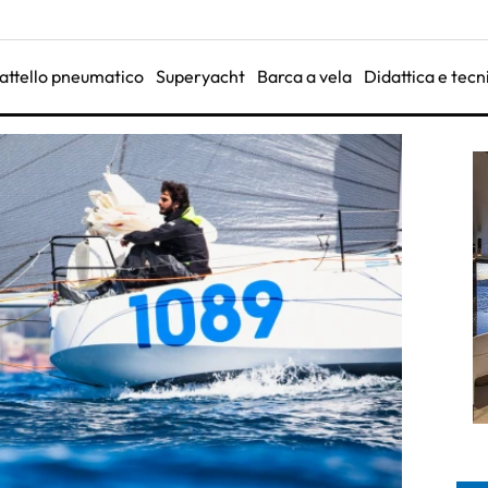
attello pneumatico
Superyacht
Barca a vela
Didattica e tecn