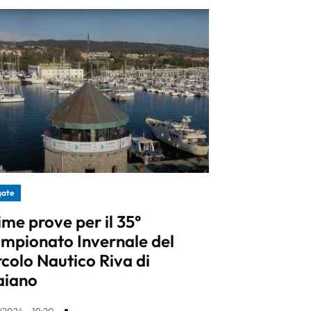
gate
ime prove per il 35°
mpionato Invernale del
rcolo Nautico Riva di
aiano
1/2024 - 19:20