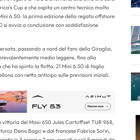
ica’s Cup e che ospita un centro tecnico molto
Mini 6.50: la prima edizione della regata offshore
 si avvia a conclusione con soddisfazione
raversata, passando a nord del faro della Giraglia,
prevalentemente medio leggere, fino alla
che ha spinto la flotta, 21 Mini 6.50 di taglio
lona con netto anticipo sulle previsioni iniziali.
la vittoria del Maxi 650 Jules Cartoffset TUR 968,
turco Denis Bagci e dal francese Fabrice Sorin,
ata in 3 giorni e 2 ore, seguiti a soli 5 miniuti da