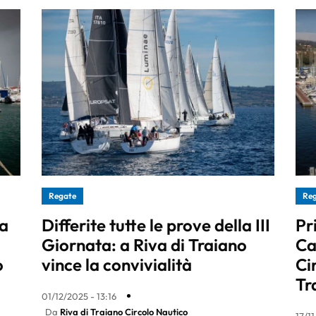
Regate
Re
la
Differite tutte le prove della III
Pr
Giornata: a Riva di Traiano
Ca
o
vince la convivialità
Ci
Tr
01/12/2025 - 13:16
Da
Riva di Traiano Circolo Nautico
17/1