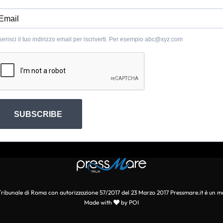
serisci il tuo indirizzo email per iscriverti. Per esempio
abc@xyz.com
SUBSCRIBE
l Tribunale di Roma con autorizzazione 57/2017 del 23 Marzo 2017 Pressmare.it è un m
Made with
by POI