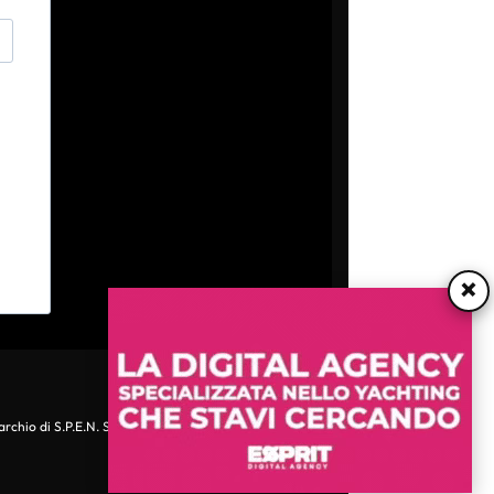
×
archio di S.P.E.N. Srl - P.IVA 06511641000