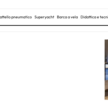
attello pneumatico
Superyacht
Barca a vela
Didattica e tecn