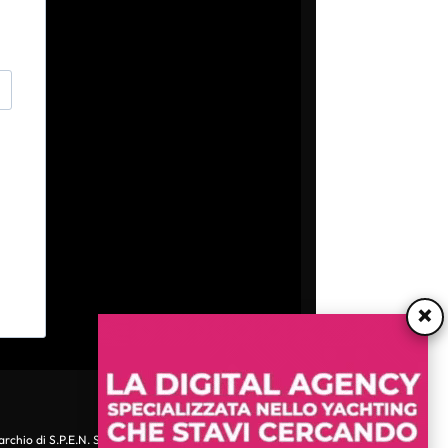
×
archio di S.P.E.N. Srl - P.IVA 06511641000