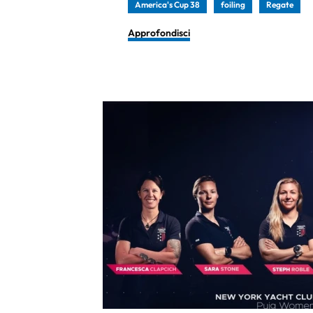
America's Cup 38
foiling
Regate
Approfondisci