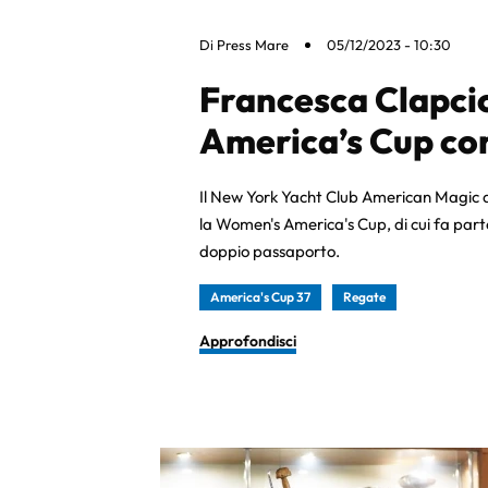
Di
Press Mare
05/12/2023 - 10:30
Francesca Clapci
America’s Cup co
Il New York Yacht Club American Magic 
la Women's America's Cup, di cui fa part
doppio passaporto.
America's Cup 37
Regate
Approfondisci