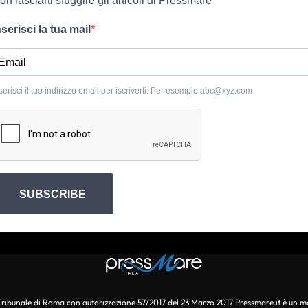
on lasciarti sfuggire gli articoli di Pressmare
nserisci la tua mail
serisci il tuo indirizzo email per iscriverti. Per esempio
abc@xyz.com
SUBSCRIBE
l Tribunale di Roma con autorizzazione 57/2017 del 23 Marzo 2017 Pressmare.it è un m