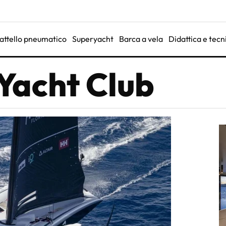
attello pneumatico
Superyacht
Barca a vela
Didattica e tecn
Yacht Club