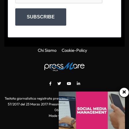
SUBSCRIBE
Chi Siamo
Cookie-Policy
×
Testata giornalistica registrata presso il Tribunale di Roma con autorizzazione
57/2017 del 23 Marzo 2017 Pressmare.it è un marchio di S.P.E.N. Srl - P.IVA
06511641000
Made with
by POI