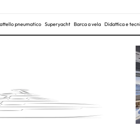
attello pneumatico
Superyacht
Barca a vela
Didattica e tecn