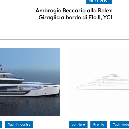
NEXT POST
z
Ambrogio Beccaria alla Rolex
Giraglia a bordo di Elo II, YCI
Yacht industry
cantiere
Premio
Yacht indu