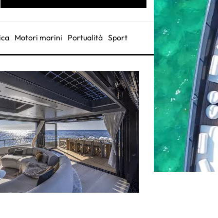
ica
Motori marini
Portualità
Sport