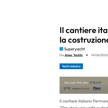
Il cantiere i
la costruzion
Superyacht
Da
Amer Yachts
14/06/2022 
Yacht industry
Il cantiere italiano Permar
70m steel,una unità custo