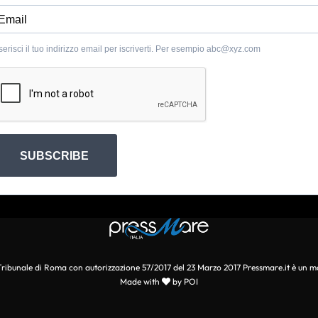
serisci il tuo indirizzo email per iscriverti. Per esempio
abc@xyz.com
SUBSCRIBE
l Tribunale di Roma con autorizzazione 57/2017 del 23 Marzo 2017 Pressmare.it è un m
Made with
by POI