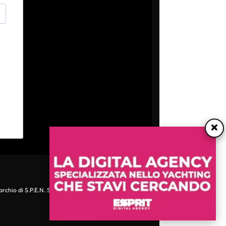
×
archio di S.P.E.N. Srl - P.IVA 06511641000