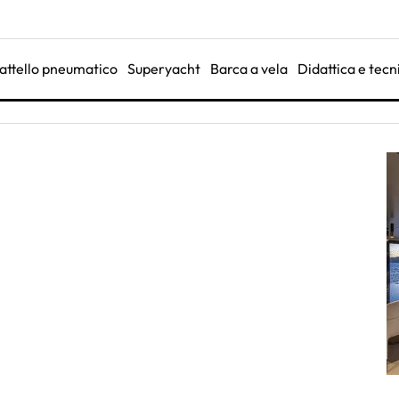
attello pneumatico
Superyacht
Barca a vela
Didattica e tecn