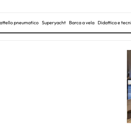
attello pneumatico
Superyacht
Barca a vela
Didattica e tecn