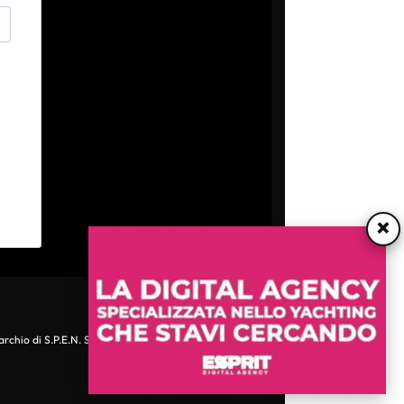
×
archio di S.P.E.N. Srl - P.IVA 06511641000