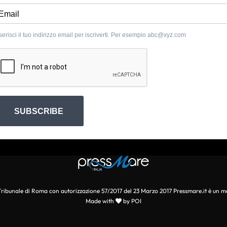
serisci il tuo indirizzo email per iscriverti. Per esempio
abc@xyz.com
SUBSCRIBE
l Tribunale di Roma con autorizzazione 57/2017 del 23 Marzo 2017 Pressmare.it è un m
Made with
by POI