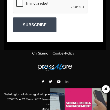
SUBSCRIBE
Chi Siamo
Cookie-Policy
×
Testata giornalistica registrata presso il Tribunale di Roma con autorizzazione
57/2017 del 23 Marzo 2017 Pressmare.it è un marchio di S.P.E.N. Srl - P.IVA
06511641000
Made with
by POI