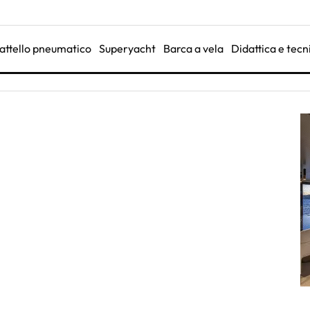
attello pneumatico
Superyacht
Barca a vela
Didattica e tecn