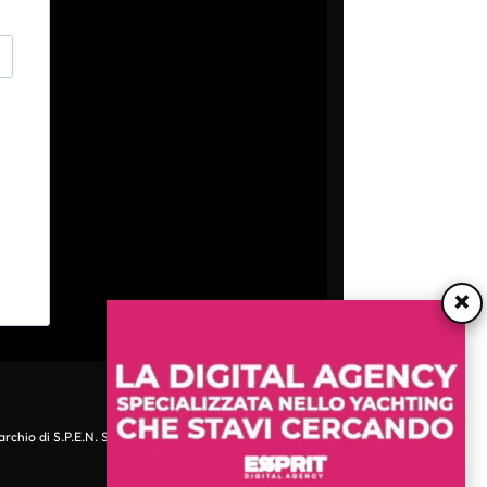
×
archio di S.P.E.N. Srl - P.IVA 06511641000