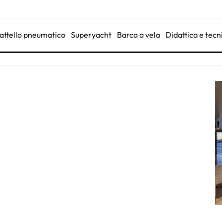
attello pneumatico
Superyacht
Barca a vela
Didattica e tecn