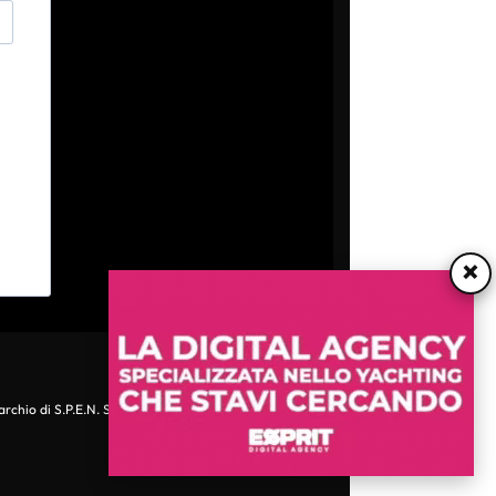
×
archio di S.P.E.N. Srl - P.IVA 06511641000