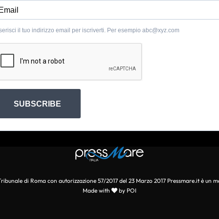
serisci il tuo indirizzo email per iscriverti. Per esempio
abc@xyz.com
SUBSCRIBE
l Tribunale di Roma con autorizzazione 57/2017 del 23 Marzo 2017 Pressmare.it è un m
Made with
by POI