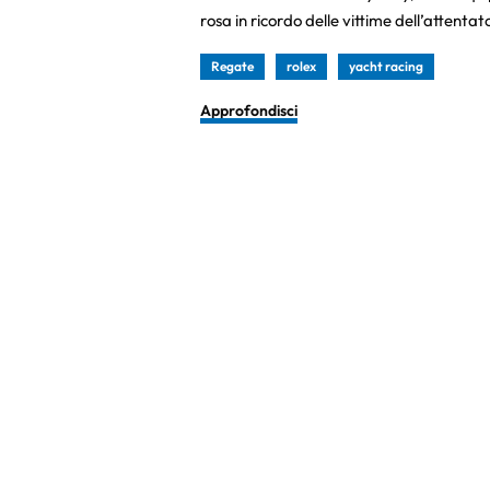
rosa in ricordo delle vittime dell’attenta
Regate
rolex
yacht racing
Approfondisci