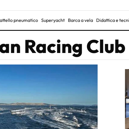
attello pneumatico
Superyacht
Barca a vela
Didattica e tecn
an Racing Club