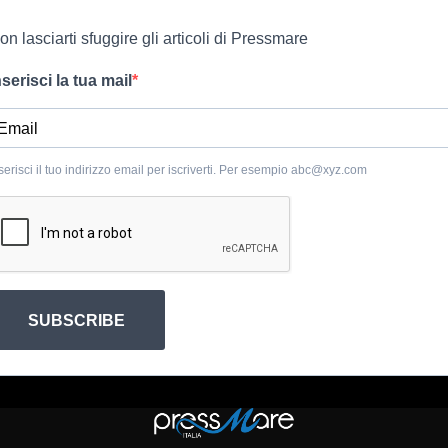
on lasciarti sfuggire gli articoli di Pressmare
nserisci la tua mail
serisci il tuo indirizzo email per iscriverti. Per esempio
abc@xyz.com
SUBSCRIBE