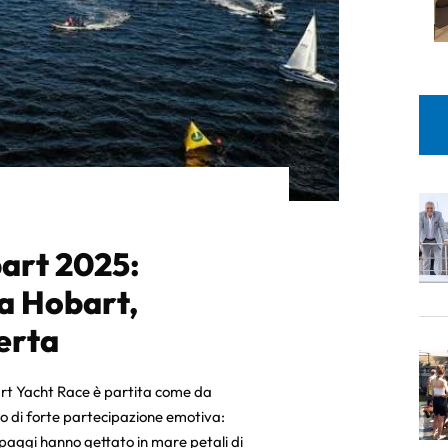
art 2025:
a Hobart,
perta
art Yacht Race è partita come da
o di forte partecipazione emotiva:
uipaggi hanno gettato in mare petali di